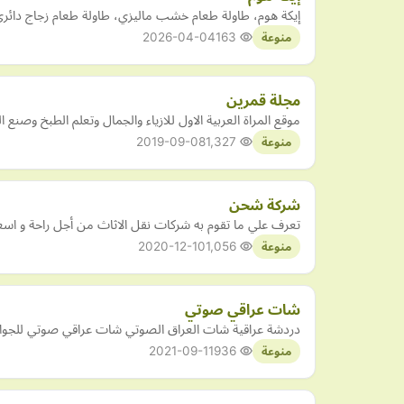
إيكة هوم، طاولة طعام خشب ماليزي، طاولة طعام زجاج دائري، دولاب آحذية خ
2026-04-04
163
منوعة
مجلة قمرين
موقع المراة العربية الاول للازياء والجمال وتعلم الطبخ وصنع 
2019-09-08
1,327
منوعة
شركة شحن
تعرف علي ما تقوم به شركات نقل الاثاث من أجل راحة و اسع
2020-12-10
1,056
منوعة
شات عراقي صوتي
دردشة عراقية شات العراق الصوتي شات عراقي صوتي للجوال شات صوتي 
2021-09-11
936
منوعة