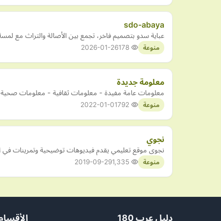
sdo-abaya
عباية سدو بتصميم فاخر، تجمع بين الأصالة والتراث مع لمسة
2026-01-26
178
منوعة
معلومة جديدة
معلومات عامة مفيدة - معلومات ثقافية - معلومات صحية - 
2022-01-01
792
منوعة
نجوي
نجوى موقع تعليمي يقدم فيديوهات توضيحية وتمرينات في الريا
2019-09-29
1,335
منوعة
دليل عرب 180
الأقسام