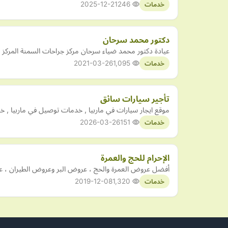
2025-12-21
246
خدمات
دكتور محمد سرحان
عيادة دكتور محمد ضياء سرحان مركز جراحات السمنة المركز الرئيسي : 15 شارع عمرو متفرع من شارع سوريا بالمهندسين المواعيد: الأحد المتابعة الساعة ١٠ صباحًا والك
2021-03-26
1,095
خدمات
تأجير سيارات سائق
موقع ايجار سيارات في ماربيا , خدمات توصيل في ماربيا , خ
2026-03-26
151
خدمات
الإحرام للحج والعمرة
أفضل عروض العمرة والحج ، عروض البر وعروض الطيران ، ع
2019-12-08
1,320
خدمات