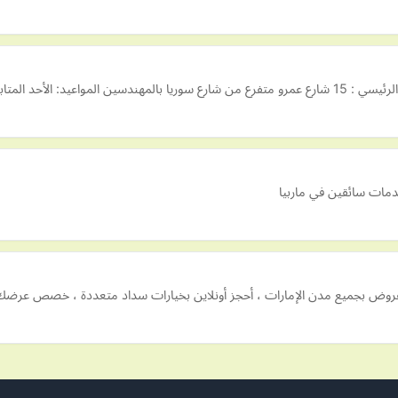
شف ١ ظهرًا الأربعاء المتا…
دمات سائقين في ماربيا
روض بجميع مدن الإمارات ، أحجز أونلاين بخيارات سداد متعددة ، خصص عرضك 