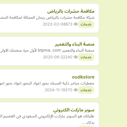
مكافحة حشرات بالرياض
شركة مكافحة حشرات بالرياض ريحان الممكلة لمكافحة الحش
2023-02-08
873
خدمات
منصة البناء والتعمير
منصة البناء والتعمير btpma. com لأول مرة منصتك الاولى لدعمك في مجال البناء و تسيير المقاولة رفيقك الرائد في البناء والتعمير المنصة تقدم حلاً شاملاً لتحديات إدارة المشروعات في مجال…
2025-06-22
240
خدمات
oudkstore
معطرات مباخر ذكية المسك بخور اعواد البخور اعواد بخور اع
2024-11-19
370
خدمات
سوبر ماركت الكتروني
طلباتك هو السوبر ماركت الإلكتروني السعودي في القصيم ا
بذكاء …