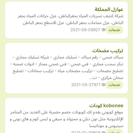
عوازل المملكة
شركة كشف تسربات المياه بحفرالباطن، عزل خزانات المياه بحفر
الباطن، عزل حمامات بحفر الباطن، عزل الاسطح بحفر الباطن
2021-06-09
927
خدمات
تركيب مضخات
سباك صحي - رقم سباك - تسليك مجاري - شركه تسليك مجاري -
تنكر سحب مجاري - فني صحي - فني صحي ممتاز - ادوات صحيه -
تصليح مضخات - تركيب مضخات مياه - تركيب سخانات - تصليح
سخان مركزي - ت…
2021-05-27
971
خدمات
kobonee كودات
موقع كوبوني يقدم لك كوبونات خصم حصرية على العديد من المتاجر
الإلكترونية مثل نون ديلي و ممزولد و سيفي و لبس كوم و هاي بوبي و
سيتروس و مودانيسا
2021-10-29
809
خدمات