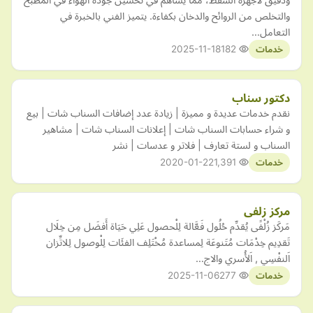
والتخلص من الروائح والدخان بكفاءة. يتميز الفني بالخبرة في
التعامل…
2025-11-18
182
خدمات
دكتور سناب
نقدم خدمات عديدة و مميزة | زيادة عدد إضافات السناب شات | بيع
و شراء حسابات السناب شات | إعلانات السناب شات | مشاهير
السناب و لستة تعارف | فلاتر و عدسات | نشر
2020-01-22
1,391
خدمات
مركز زلفى
مَركَز زُلْفًى يُقدِّم حُلُول فَعَّالة لِلْحصول عَلِي حَيَاة أَفضَل مِن خِلَال
تَقدِيم خِدْمَات مُتَنوعَة لِمساعدة مُخْتَلِف الفئَات لِلْوصول لِلاتِّزان
اَلنفْسِي , اَلأُسري والاج…
2025-11-06
277
خدمات