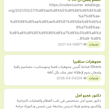
https://codevoucher. edublogs.
org/2021/02/27/%d8%ae%d8%b5%d9%88%d9%85%d8
%a7%d8%aa-
%d9%88%d8%aa%d8%ae%d9%81%d9%8a%d8%b6%d
8%a7%d8%aa-
%d8%a8%d9%85%d9%86%d8%a7%d8%b3%d8%a8%d
8%a9-%d8%…
2021-04-06
971
خدمات
مجوهرات سلفيرا
Silvera فخامة تُلبس مجوهرات فضة ومويسانيت بتصاميم راقية
ولمعان يدوم لإطلالة تعبّر عنك بكل أناقة
2026-04-04
206
خدمات
دكتور عمرو امل
دكتور عمرو امل متخصص في طب العظام والعمليات الجراحية
والكسور وعضو هيئة تدريس بجامعة عين شمس ودكتوراة جراحة