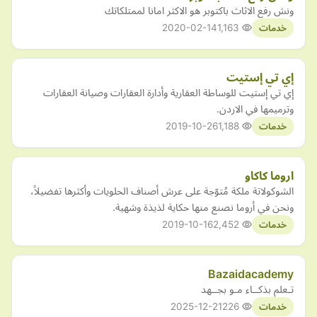
ونش رفع الاثاث باكتوبر هو الاكثر امانا لممتلكاتك
2020-02-14
1,163
خدمات
إي تي إستيت
إي تي إستيت للوساطة العقارية وأدارة العقارات وصيانة العقارات
وترميمها في الاردن.
2019-10-26
1,188
خدمات
اروما كاكاو
الشوكولاتة ملكة مُتوّجة على عرش أصناف الحلويات وأكثرها تفضيلاً،
ونحن في أروما نصنع منها حكاية لذيذة وشهية.
2019-10-16
2,452
خدمات
Bazaidacademy
تـعلم بذكــاء مـو بجــهد
2025-12-21
226
خدمات