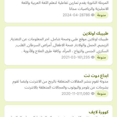
المرحلة الثانوية يقدم تمارين تفاعلية لتعلم اللغة العربية واللغة
الانجليزية والرياضيات مجانا
2024-04-28
786
منوعة
طبيبك اونلاين
طبيبك اونلاين موقع طبي وصحة شامل. اخر المعلومات عن التغذية,
الريجيم, الحمل والولادة, صحة الاطفال, أمراض السرطان, القلب,
السكري, الجنس والزواج ، المرأه، وكافة طرق العلاج والأدوية .
2021-03-16
1,235
منوعة
ابداع دوت نت
مدونة تقوم بنشر المقالات المتعلقة بالربح من الانترنت وايضا تقوم
بشرحات عن بلوجر واليوتوب والمجالات المتعلقة بالانترنت
2020-11-01
1,060
منوعة
كوورة لايف