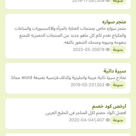
2019-11-28
1,308
منوعة
متجر سواره
متجر سواره خاص بمنتجات العناية بالمرأه والاكسسورات والساعات
والمكياج نقدم لكم كل ماهو جديد من المنتجات الحصريه للتمتع
بنعومه وحيويه ومنحك الشعور بالثقه.
2023-05-20
678
منوعة
سيرة داتية
نماذج سيرة ذاتية عربية وانجليزية وكذلك فرنسية بصيغة word مجانا.
2019-05-23
1,502
منوعة
ارخص كود خصم
افضل اكواد خصم لكل المتاجر فى الخليج العربى
2020-04-04
1,407
منوعة