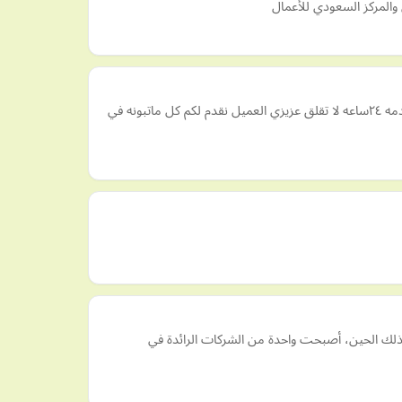
والمركز السعودي للأعمال
فني صحي الكويت 24ساعه صيانة وتركيب جميع انواع الأدوات الصحيه وجميع الأغراض الصحيه المنزليه بالكويت اطلب نوصلك الي منزلك خدمه ٢٤ساعه لا تقلق عزيزي العميل نقدم لكم كل ماتبونه في
جروب هي شركة رائدة في مجال إنشاء وصيانة المسابح والترميم و العزل بالدمام. تأسست الشركة عام 2000، ومنذ ذلك الحين، أصبحت واحدة من الشركات الرائدة في