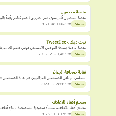
منصة محصول
منصة محصول أكبر سوق تمر الكتروني انضم كتاجر وأبدأ بالبيع الالكتروني تمور 
2021-08-11
963
خدمات
توت ديك TweetDeck
منصة خاصة بشبكة التواصل الأجتماعي تويتر، تقدم لك تجربة 
2018-12-28
1,457
خدمات
نقابة صحافة الجزائر
المجلس الوطني للصحفيين الجزائريين هو نقابة الصحفيين في ا
2023-12-28
567
خدمات
مصنع أكفاء للأعلاف
مصنع أكفاء للأعلاف، منشأة سعودية متخصصة بإنتاج أعلاف طبيعية 100٪ بجودة عالية، تأسس عام 1432هـ ويقدم حلولًا متكاملة 
2026-01-01
175
خدمات