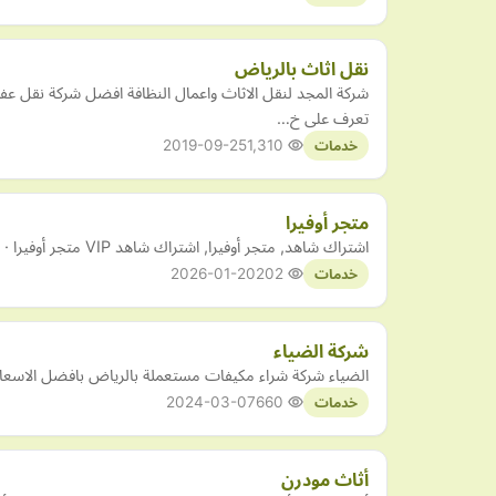
نقل اثاث بالرياض
شركة المجد لنقل الاثاث واعمال النظافة افضل شركة نقل
تعرف على خ…
2019-09-25
1,310
خدمات
متجر أوفيرا
اشتراك شاهد, متجر أوفيرا, اشتراك شاهد VIP متجر أوفيرا · شاهد الباقة الرياضية | سنة · شاهد VIP https://ofira-store. com/
2026-01-20
202
خدمات
شركة الضياء
الضياء شركة شراء مكيفات مستعملة بالرياض بافضل الاسعار 
2024-03-07
660
خدمات
أثاث مودرن