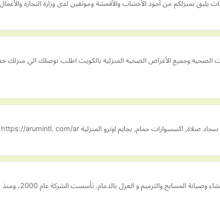
يليق بمنزلكم من أجود الأخشاب والأقمشة وموثقين لدى وزارة التجارة والأعمال 
كسسوارات حمام, بجايم اوترو المنزلية https://arumintl. com/ar
سليم جروب - شركة سليم 