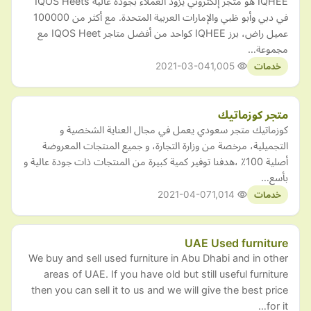
IQHEE هو متجر إلكتروني يزود العملاء بجودة عالية IQOS Heets
في دبي وأبو ظبي والإمارات العربية المتحدة. مع أكثر من 100000
عميل راض، برز IQHEE كواحد من أفضل متاجر IQOS Heet مع
مجموعة…
2021-03-04
1,005
خدمات
متجر كوزماتيك
كوزماتيك متجر سعودي يعمل في مجال العناية الشخصية و
التجميلية، مرخصة من وزارة التجارة، و جميع المنتجات المعروضة
أصلية 100٪ ،هدفنا توفير كمية كبيرة من المنتجات ذات جودة عالية و
بأسع…
2021-04-07
1,014
خدمات
UAE Used furniture
We buy and sell used furniture in Abu Dhabi and in other
areas of UAE. If you have old but still useful furniture
then you can sell it to us and we will give the best price
for it…