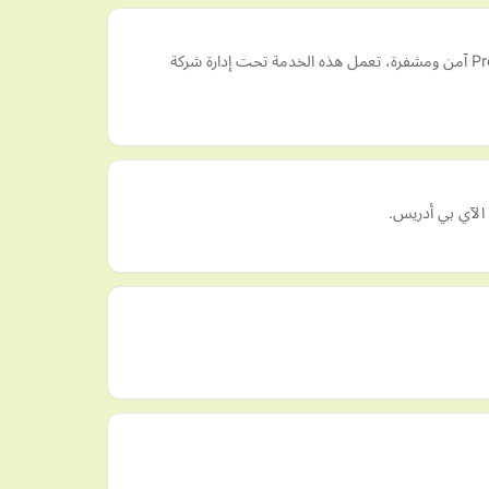
خدمة ProtonVPN من افضل وأقوى خدمات ال VPN في العالم لما لها من سمعى حسنة في حماية خصوصية المستخدم، تطبيق ProtonVPN آمن ومشفرة، تعمل هذه الخدمة تحت إدارة شركة