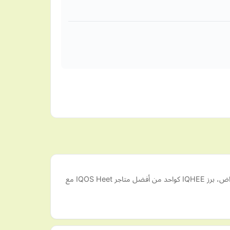
IQHEE هو متجر إلكتروني يزود العملاء بجودة عالية IQOS Heets في دبي وأبو ظبي والإمارات العربية المتحدة. مع أكثر من 100000 عميل راض، برز IQHEE كواحد من أفضل متاجر IQOS Heet مع