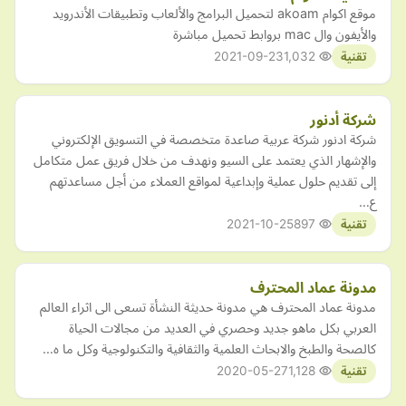
موقع اكوام akoam لتحميل البرامج والألعاب وتطبيقات الأندرويد
والأيفون وال mac بروابط تحميل مباشرة
2021-09-23
1,032
تقنية
شركة أدنور
شركة ادنور شركة عربية صاعدة متخصصة في التسويق الإلكتروني
والإشهار الذي يعتمد على السيو ونهدف من خلال فريق عمل متكامل
إلى تقديم حلول عملية وإبداعية لمواقع العملاء من أجل مساعدتهم
ع…
2021-10-25
897
تقنية
مدونة عماد المحترف
مدونة عماد المحترف هي مدونة حديثة النشأة تسعى الى اثراء العالم
العربي بكل ماهو جديد وحصري في العديد من مجالات الحياة
كالصحة والطبخ والابحاث العلمية والثقافية والتكنولوجية وكل ما ه…
2020-05-27
1,128
تقنية