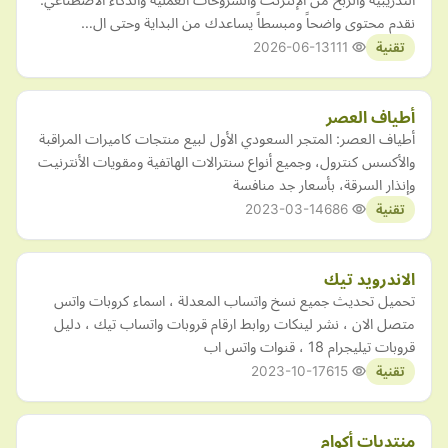
نقدم محتوى واضحاً ومبسطاً يساعدك من البداية وحتى ال…
2026-06-13
111
تقنية
أطياف العصر
أطياف العصر: المتجر السعودي الأول لبيع منتجات كاميرات المراقبة
والأكسس كنترول، وجميع أنواع سنترالات الهاتفية ومقويات الأنترنيت
وإنذار السرقة، بأسعار جد منافسة
2023-03-14
686
تقنية
الاندرويد تيك
تحميل تحديث جميع نسخ واتساب المعدلة ، اسماء كروبات واتس
متصل الان ، نشر لينكات روابط ارقام قروبات واتساب تيك ، دليل
قروبات تيليجرام 18 ، قنوات واتس اب
2023-10-17
615
تقنية
منتديات أكوام