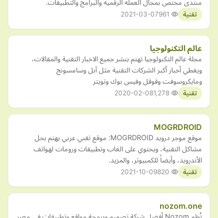
منتدى مختص بمجال العمله الرقميه والبرامج والتطبيقات.
2021-03-07
961
تقنية
عالم التكنولوجيا
مجلة عالم التكنولوجيا تهتم بنشر جميع الاخبار التقنية والمقالات،
ويغطي أخبار أكبر الشركات التقنية مثل آبل وسامسونج
ومايكروسوفت وقوقل وفيس بوك وتويتر
2020-02-08
1,278
تقنية
MOGRDROID
موقع موجر درويد MOGRDROID: موقع تقني عربي يهتم بحل
مشاكل التقنية، ويحتوي على العاب وتطبيقات ورومات لهواتف
الأندرويد، وأيضاً للكمبيوتر، والمزيد.
2021-10-09
820
تقنية
nozom.one
نُظم Nozom أفضل شركة تصميم وبرمجة مواقع وتطبيقات في مصر