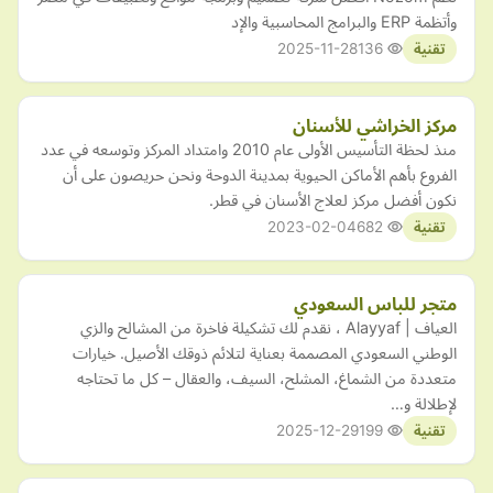
وأتظمة ERP والبرامج المحاسبية والإد
2025-11-28
136
تقنية
مركز الخراشي للأسنان
منذ لحظة التأسيس الأولى عام 2010 وامتداد المركز وتوسعه في عدد
الفروع بأهم الأماكن الحيوية بمدينة الدوحة ونحن حريصون على أن
نكون أفضل مركز لعلاج الأسنان في قطر.
2023-02-04
682
تقنية
متجر للباس السعودي
العياف | Alayyaf ، نقدم لك تشكيلة فاخرة من المشالح والزي
الوطني السعودي المصممة بعناية لتلائم ذوقك الأصيل. خيارات
متعددة من الشماغ، المشلح، السيف، والعقال – كل ما تحتاجه
لإطلالة و…
2025-12-29
199
تقنية