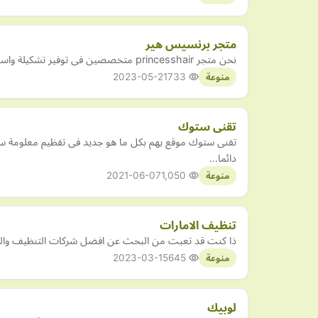
متجر برنسيس هير
نحن متجر princesshair متخصصين فى توفير تشكيلة واسعة من ادوات الشعر ، بواريك, اكستنشنز وتشكيله مميزة من منتجات العنايه بالشعر
2023-05-21
733
منوعة
تقنى ستوك
تقنى ستوك موقع يهم بكل ما هو جديد فى تقظيم معلومة سهل
دائما…
2021-06-07
1,050
منوعة
تنظيف الامارات
ذا كنت قد تعبت من البحث عن افضل شركات التنظيف والتعق
2023-03-15
645
منوعة
لوبيك