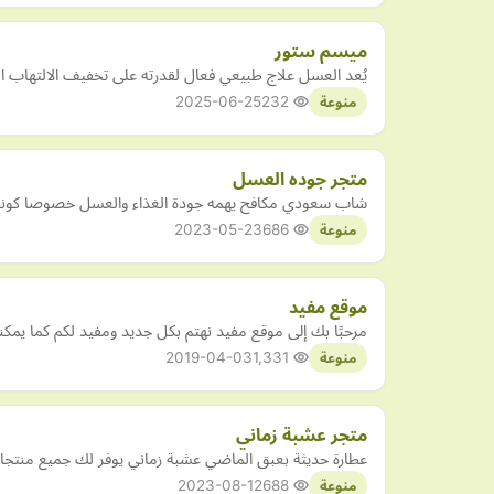
ميسم ستور
يُعد العسل علاج طبيعي فعال لقدرته على تخفيف الالتهاب ال
2025-06-25
232
منوعة
متجر جوده العسل
شاب سعودي مكافح يهمه جودة الغذاء والعسل خصوصا كونه عل
2023-05-23
686
منوعة
موقع مفيد
مرحبًا بك إلى موقع مفيد نهتم بكل جديد ومفيد لكم كما يمكنك
2019-04-03
1,331
منوعة
متجر عشبة زماني
عطارة حديثة بعبق الماضي عشبة زماني يوفر لك جميع منتجات
2023-08-12
688
منوعة