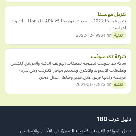
تنزيل هونستا
نزيل هونستا 2022 – تحديث هونيستا Honista APK v5 لـ اندرويد
اخر اصدار
2022-12-19
864
تقنية
شركة تك سوفت
شركة تك سوفت لتصميم تطبيقات الهواتف الذكيه والموبايل ابلكشن
وتطبيقات الاندرويد والايفون وتصميم مواقع الانترنت وهي شركه
مرخصه ولديها فريق عمل مميز وسابقة اعمال مميزه
2021-01-27
973
تقنية
دليل عرب 180
دليل المواقع العربية والأجنبية المميزة في الأخبار والإسلامي