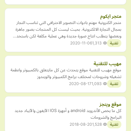
متجر ايكوم
متجر الكترونية مهتم بادوات التصوير الاحترافي التي تناسب التجار
بمجال التجارة الالكترونية. بحيث ليست كل المنتجات بصور جاهزة
وبعضها يتطلب انتاج صورة جديدة وهي عملية مكلفة لكن باستخد…
2020-11-06
1,313
تقنية
مهيب للتقنية
موقع مهيب للتقنية موقع يتحدث عن كل مايتعلق بالكمبيوتر وانظمة
تشغيله وشروحات لمختلف برامج الكمبيوتر والويندوز
2020-08-17
1,093
تقنية
موقع وينجز
كل ما يخص الأندرويد android و أجهزة IOS الآيفون والآيباد جديد
البرامج والشروحات
2018-08-20
1,528
تقنية