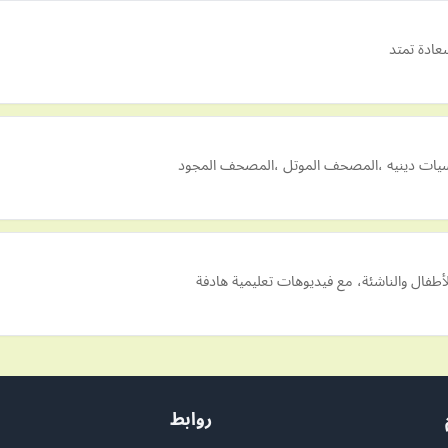
عادة تمتد
،امسيات دينيه ،المصحف الموتل ،المصحف المجود
طفال والناشئة، مع فيديوهات تعليمية هادفة
روابط