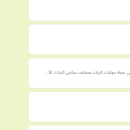
نى مجلة حوليات التراث بمختلف ميادين التراث: الأ…