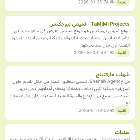
2026-01-26
174
تقنية
TaMiMi Projects - تميمي بروجكتس
موقع تميمي بروجكتس هو موقع مختص بعرض كل ماهو جديد في
عالم التقنية من منتجات خاصة للهواتف الذكية وعرض احدث الاجهزة
التقنية اول باول بعد تجربتها
2019-06-09
1,442
تقنية
شهاب ماركتينج
في Shehab Agency، نسعى لتحقيق التميز من خلال تقديم حلول
تسويقية مبتكرة تلبي تطلعات عملائنا وتحقق أهدافهم. نحن فريق
متخصص يجمع بين الإبداع والخبرة التقنية لنساعدك على بناء علامة
تج…
2026-01-19
158
تقنية
تقنيات
أهم الخدمات التى يقدمها موقعنا الالكتروني للزائر الكريم هو مساعدته