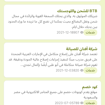
BTB للشحن واللوجستك
شريكك الموثوق به. والذي يمتلك السمعة القوية والرائدة في مجال
شحن ونقل البضائع بحيث يمكننا ان نضع كل ما تريده ما وراء الحدود
بين يديك خلال ايام.
2021-12-18
907
خدمات
شركة أفنان للصيانة
تعتمد شركة أفنان على إصلاح متكامل في الإمارات العربية المتحدة
على فريق مدرب جيدًا لتنفيذ إجراءات إصلاح عالية الجودة ودقيقة. قد
تقوم شركة صيانة متكاملة في أبو ظبي أيضًا بإكمال تجدي…
2021-12-03
820
خدمات
كود خصم
موقع يقدم كوبونات خصم على جميع المتاجر الالكترونية في مصر
والسعودية
2023-07-05
789
خدمات