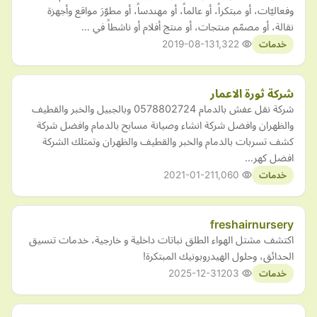
وفعاليّات، أو مبتكراً، أو عالماً، أو مهندساً، أو مطوّرَ مواقع وأجهزة
نقالة، أو مصمّم منتجات، أو منتج أفلام أو ناشطاً في …
2019-08-13
1,322
خدمات
شركة ثورة الاعمار
شركة نقل عفش بالدمام 0578802724 وبالجبيل والخبر والقطيف
والظهران وافضل شركة انشاء وصيانة مسابح بالدمام وافضل شركة
كشف تسربات بالدمام والخبر والقطيف والظهران وتمتلك الشركة
افضل كهر…
2021-01-21
1,060
خدمات
freshairnursery
اكتشف مشتل الهواء الطلق نباتات داخلية و خارجية، خدمات تنسيق
الحدائق، وحلول الهيدروبونيك المبتكرة!
2025-12-31
203
خدمات