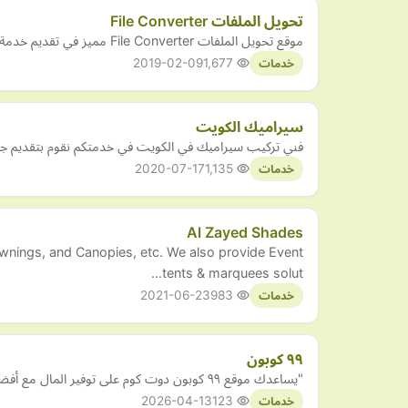
تحويل الملفات File Converter
موقع تحويل الملفات File Converter مميز في تقديم خدمة تحويل الملفات (الخطوط، ملفات الوورد، الصوتيات، الفيديوهات، الصور والملفات والوثائق).
2019-02-09
1,677
خدمات
سيراميك الكويت
فني تركيب سيراميك في الكويت في خدمتكم نقوم بتقديم جميع 
2020-07-17
1,135
خدمات
Al Zayed Shades
Awnings, and Canopies, etc. We also provide Event
tents & marquees solut…
2021-06-23
983
خدمات
٩٩ كوبون
"يساعدك موقع ٩٩ كوبون دوت كوم على توفير المال مع أفضل الكوبونات وأكواد الخصم الفعالة لمتاجرك الإلكترونية المفضلة في السعودية، الامارات، مصر، قطر ، البحرين، الكويت، عمان، و المتاجر…
2026-04-13
123
خدمات