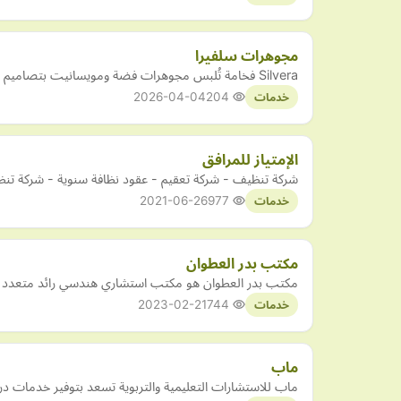
مجوهرات سلفيرا
Silvera فخامة تُلبس مجوهرات فضة ومويسانيت بتصاميم راقية ولمعان يدوم لإطلالة تعبّر عنك بكل أناقة
2026-04-04
204
خدمات
الإمتياز للمرافق
شركة تنظيف - شركة تعقيم - عقود نظافة سنوية - شركة تن
2021-06-26
977
خدمات
مكتب بدر العطوان
مكتب بدر العطوان هو مكتب استشاري هندسي رائد متعدد ال
2023-02-21
744
خدمات
ماب
ماب للاستشارات التعليمية والتربوية تسعد بتوفير خدمات دراس