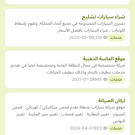
شراء سيارات تشليح
نشتري السيارات المصدومه في جميع أنحاء المملكة, ونقوم بإسقاط
اللوحات ، شراء السيارات بافضل الأسعار.
2020-05-19
1,219
خدمات
موقع الماسة الذهبية
شركة متخصصة في مجال النظافة العامة ومتخصصة ايضا في تقديم
خدمات تنظيف بالبخار وكذلك تنظيف الخزانات
2021-01-28
946
خدمات
اركان الصيانة
موقع صيانة سيارات متنقلة نقدم فحص ميكانيكي / كهربائي · فحص
كمبيوتر · تغيير البطارية · تغيير فحمات · تغيير سير المكينة · تغيير
البواجي
2024-04-07
823
خدمات