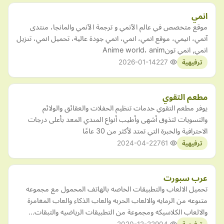
انمي
موقع متخصص في عالم الآنمي و ترجمة الآنمي والمانجا، منتدى
آنمي، انيمي، موقع انمي، انمي، انمي جودة عالية، تحميل انمي، تنزيل
انمي, انمي تونAnime world، anim
2026-01-14
227
ترفيهية
مطعم التقوي
يوفر مطعم التقوي خدمات تنظيم الحفلات والعقائق والولائم
والتسويات لتذوق أشهى وأطيب أنواع المندي المعد بأعلى درجات
الاحترافية والخبرة التي تمتد لأكثر من 30 عامًا
2024-04-22
761
ترفيهية
عرب سبورت
تحميل الالعاب والتطبيقات الخاصه بالهاتف المحمول مع مجموعه
متنوعه من الرمايه والالعاب الحربه والعاب الذكاء والعاب المغامرة
والالعاب الكلاسيكه ومجموعة من التطبيقات الرياضيه والتبقات…