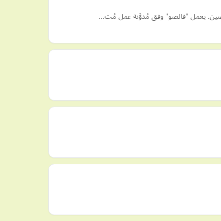
خصِّصين. يعمل "فالصو" وفق مُدوَّنة عمل مُت…