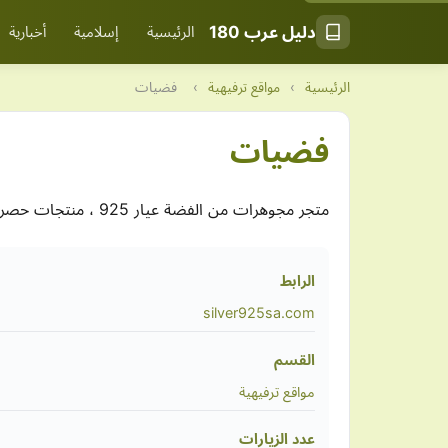
دليل عرب 180
الرئيسية
إسلامية
أخبارية
الرئيسية
›
مواقع ترفيهية
›
فضيات
فضيات
متجر مجوهرات من الفضة عيار 925 ، منتجات حصرية ومميزة ، مجوهرات مميزة . منتجات للمرأة العصرية . اطقم سهرة ومناسبات . تعاليق . سلاسل بتصاميم خاصة
الرابط
silver925sa.com
القسم
مواقع ترفيهية
عدد الزيارات