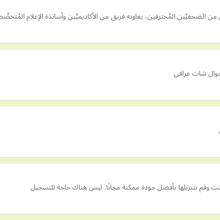
ق من الصحفيِّين المُحترفين، يعاونه فريق من الأكاديميِّين وأساتذة الإعلام المُت
وال شات عراقي
ت وقم بتنزيلها بأفضل جودة ممكنة مجانًا. ليس هناك حاجة للتسجيل