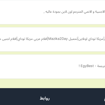
جنبية و الانمي المترجم اون لاين بجودة عاليه ,
 اجنيى مزيكا توداي| اغانى مزيكا توداي|مسلسلات تركية مزيكا…
EgyBes !
روابط