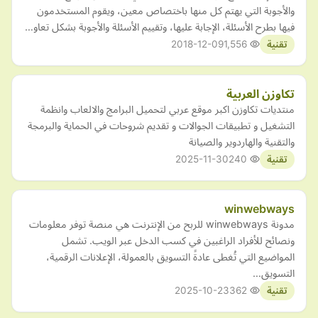
والأجوبة التي يهتم كل منها باختصاص معين، ويقوم المستخدمون
فيها بطرح الأسئلة، الإجابة عليها، وتقييم الأسئلة والأجوبة بشكل تعاو…
2018-12-09
1,556
تقنية
تكاوزن العربية
منتديات تكاوزن اكبر موقع عربي لتحميل البرامج والالعاب وانظمة
التشغيل و تطبيقات الجوالات و تقديم شروحات في الحماية والبرمجة
والتقنية والهاردوير والصيانة
2025-11-30
240
تقنية
winwebways
مدونة winwebways للربح من الإنترنت هي منصة توفر معلومات
ونصائح للأفراد الراغبين في كسب الدخل عبر الويب. تشمل
المواضيع التي تُغطى عادةً التسويق بالعمولة، الإعلانات الرقمية،
التسويق…
2025-10-23
362
تقنية