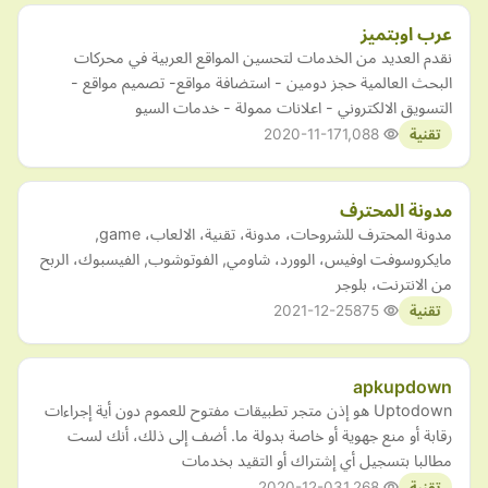
عرب اوبتميز
نقدم العديد من الخدمات لتحسين المواقع العربية في محركات
البحث العالمية حجز دومين - استضافة مواقع- تصميم مواقع -
التسويق الالكتروني - اعلانات ممولة - خدمات السيو
2020-11-17
1,088
تقنية
مدونة المحترف
مدونة المحترف للشروحات، مدونة، تقنية، الالعاب، game,
مايكروسوفت اوفيس، الوورد، شاومي, الفوتوشوب, الفيسبوك، الربح
من الانترنت، بلوجر
2021-12-25
875
تقنية
apkupdown
Uptodown هو إذن متجر تطبيقات مفتوح للعموم دون أية إجراءات
رقابة أو منع جهوية أو خاصة بدولة ما. أضف إلى ذلك، أنك لست
مطالبا بتسجيل أي إشتراك أو التقيد بخدمات
2020-12-03
1,268
تقنية