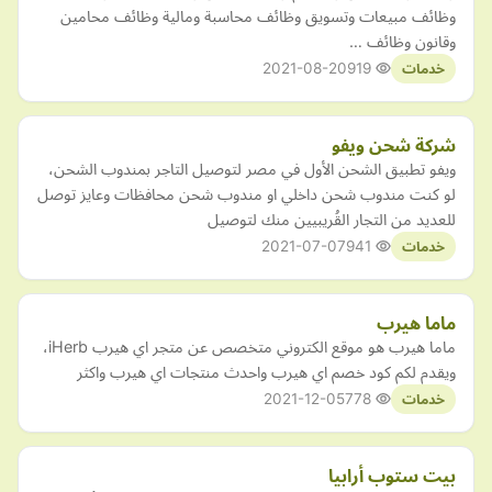
وظائف مبيعات وتسويق وظائف محاسبة ومالية وظائف محامين
وقانون وظائف …
2021-08-20
919
خدمات
شركة شحن ويفو
ويفو تطبيق الشحن الأول في مصر لتوصيل التاجر بمندوب الشحن،
لو كنت مندوب شحن داخلي او مندوب شحن محافظات وعايز توصل
للعديد من التجار القُريبيين منك لتوصيل
2021-07-07
941
خدمات
ماما هيرب
ماما هيرب هو موقع الكتروني متخصص عن متجر اي هيرب iHerb،
ويقدم لكم كود خصم اي هيرب واحدث منتجات اي هيرب واكثر
2021-12-05
778
خدمات
بيت ستوب أرابيا