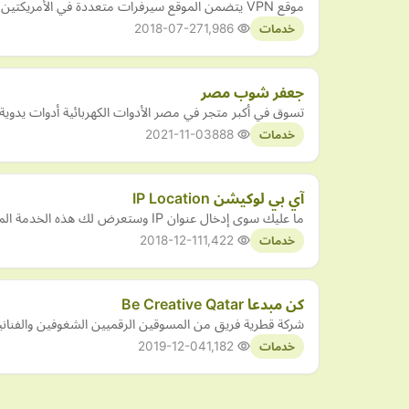
موقع VPN يتضمن الموقع سيرفرات متعددة في الأمريكتين و أوروبا و آسيا تمكنك من الوصول إلى مواقع المحظورة و برامج التليفزيون التي تقيّدها دولتك.
2018-07-27
1,986
خدمات
جعفر شوب مصر
تسوق في أكبر متجر في مصر الأدوات الكهربائية أدوات يدوية
2021-11-03
888
خدمات
آي بي لوكيشن IP Location
ما عليك سوى إدخال عنوان IP وستعرض لك هذه الخدمة الموقع الجغرافي ومعلومات اخرى حول رقم الآي بي الخاص بك.
2018-12-11
1,422
خدمات
كن مبدعا Be Creative Qatar
شركة قطرية فريق من المسوقين الرقميين الشغوفين والفنان
2019-12-04
1,182
خدمات