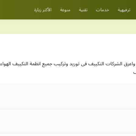
ترفيهية
خدمات
تقنية
منوعة
الأكثر زيارة
 لأنظمة تكييف الهواء takifak من ابرز واعرق الشركات التكييف فى توريد وتركيب جميع انظمة 
ف