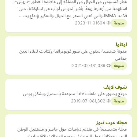
عطر مُستوحى من الخيال من المملكة إلى عاصمة العطور -باريس-،
استلهمنا من أزهارها رونقًا يأسُر الحواس أجاب عن تساؤلاتنا، حتى
قدّمنا IMMA،والتي تعني السفر مع الخيال والتفكير بإبداع يت…
2023-11-01
604
منوعة
اوكاوا
مدونة شخصية تحتوي على صور فوتوغرافية وكتابات لعلاء الدين
حمامي
2021-02-18
1,089
منوعة
شوف لايف
موقع يحتوى على ملفات iptv متجددة باستمرار وبشكل يومى
2019-07-08
1,302
منوعة
مجله عرب نيوز
مجلة متخصصة في تقديم دراسات حول حاضر و مستقبل الوطن
العربي ومكانة الدول العربية في جميع المجالات الاقتصادية