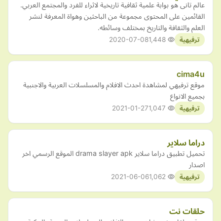
عالم تانى هو بوابة علمية ثقافية تاريخية لاثراء للفرد والمجتمع العربي.
القائمين على المحتوى مجموعة من الباحثين وهواة المعرفة لنشر
العلم والثقافة والتاريخ بمختلف وسائطه.
2020-07-08
1,448
ترفيهية
cima4u
موقع ترفيهي لمشاهدة احدث الافلام والمسلسلات العربية والاجنبية
بجميع الانواع
2021-01-27
1,047
ترفيهية
دراما سلاير
تحميل تطبيق دراما سلاير drama slayer apk الموقع الرسمي اخر
اصدار
2021-06-06
1,062
ترفيهية
حلقات نت