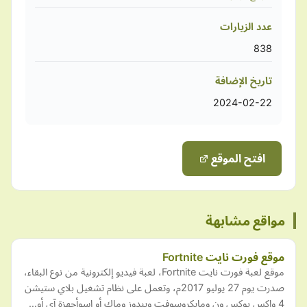
عدد الزيارات
838
تاريخ الإضافة
2024-02-22
افتح الموقع
مواقع مشابهة
موقع فورت نايت Fortnite
موقع لعبة فورت نايت Fortnite، لعبة فيديو إلكترونية من نوع البقاء،
صدرت يوم 27 يوليو 2017م، وتعمل على نظام تشغيل بلاي ستيشن
4 وإكس بوكس ون ومايكروسوفت ويندوز وماك أو إسوأجهزة آي أو…