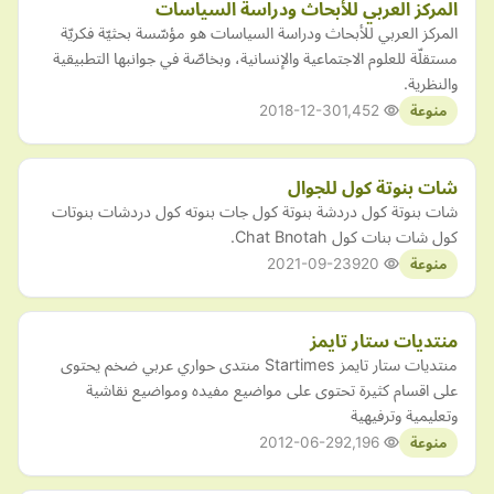
​​المركز العربي للأبحاث ودراسة السياسات
المركز العربي للأبحاث ودراسة السياسات هو مؤسّسة بحثيّة فكريّة
مستقلّة للعلوم الاجتماعية والإنسانية، وبخاصّة في جوانبها التطبيقية
والنظرية.
2018-12-30
1,452
منوعة
شات بنوتة كول للجوال
شات بنوتة كول دردشة بنوتة كول جات بنوته كول دردشات بنوتات
كول شات بنات كول Chat Bnotah.
2021-09-23
920
منوعة
منتديات ستار تايمز
منتديات ستار تايمز Startimes منتدى حواري عربي ضخم يحتوى
على اقسام كثيرة تحتوى على مواضيع مفيده ومواضيع نقاشية
وتعليمية وترفيهية
2012-06-29
2,196
منوعة