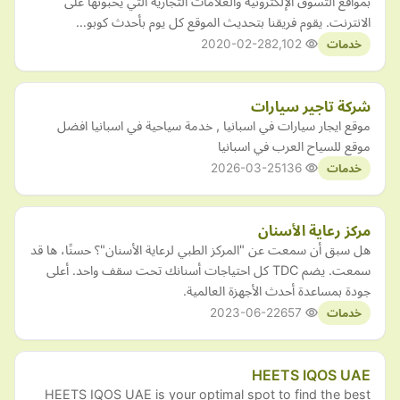
بمواقع التسوق الإلكترونية والعلامات التجارية التي يحبونها على
الانترنت. يقوم فريقنا بتحديث الموقع كل يوم بأحدث كوبو…
2020-02-28
2,102
خدمات
شركة تاجير سيارات
موقع ايجار سيارات في اسبانيا , خدمة سياحية في اسبانيا افضل
موقع للسياح العرب في اسبانيا
2026-03-25
136
خدمات
مركز رعاية الأسنان
هل سبق أن سمعت عن "المركز الطبي لرعاية الأسنان"؟ حسنًا، ها قد
سمعت. يضم TDC كل احتياجات أسنانك تحت سقف واحد. أعلى
جودة بمساعدة أحدث الأجهزة العالمية.
2023-06-22
657
خدمات
HEETS IQOS UAE
HEETS IQOS UAE is your optimal spot to find the best