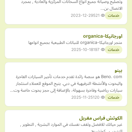
وتصليح وصيانة جميع انواع السخانات المركزية والعادية , بمجرد
الاتصال بن…
2023-12-29
521
خدمات
اورجانيكا-organica
متجر اورجانيكا-organica للنباتات الطبيعية بجميع انواعها
2025-10-18
197
خدمات
بينو
Beno. com هو منصة رائدة تقدم خدمات تأجير السيارات الفاخرة
واليخوت والأنشطة الترفيهية في دبي. يتيح الموقع للعملاء استئجار
سيارات رياضية وفاخرة بسهولة، بالإضافة إلى حجز يخوت خاصة وت…
2025-11-25
120
خدمات
الكوتش فراس مغربل
غير حياتك للافضل وثقف نفسك في الموارد البشرية , التطوير ,
التدريب , كوتشينج