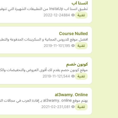
انستا اب
تطبيق انستا اب InstaUp من التطبيقات الشهيرة التي تتوفر على الإنترنت وتدعم نظام التشغيل أندرويد وتتمكن من خلاله التواصل مع أي شخص من حول العالم
2022-12-24
884
تقنية
Course Nulled
افضل موقع للدروس المجانية و السكريبتات المدفوعة والتطب
2019-11-10
1,195
تقنية
كوبون خصم
موقع كوبون خصم يقدم لك أقوى العروض والتخفيضات والكوبون
2019-11-12
1,544
تقنية
al3wamy. Online
يهتم موقع al3wamy. online بـ إفادة العرب في مجالات التقنية والانترنت . ويهتم بالبرامج والنت .
2021-02-23
1,081
تقنية