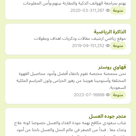
يهتم بمراجعة الهواتف الذكية والمقارنة بينهم،وأمن المعلومات
2020-03-31
1,267
منوعة
الذاكرة الرياضية
موقع رياضي ارشيف مقالات وذكريات اهداف وبطولات
2019-09-15
1,252
منوعة
قهاوي روستر
نحن محمصة مختصة نقوم بانتقاء أفضل وأجود محاصيل القهوة
المختلفة وأستوحينا هويتنا من زهور الخزامى ولون المراسم الملكية
السعودية.
2023-07-16
668
منوعة
متجر جوده العسل
شاب سعودي مكافح يهمه جودة الغذاء والعسل خصوصا كونه علاج
وغذاء معا . فبدأ من الصفر في عالم النحل والعسل باحثا عن أجود