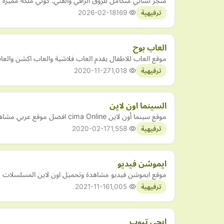
متجر نسائي متكامل للزوق الراقي والفني. كوني ملكة مميزة 
2026-02-18
169
ترفيهية
العاب بوح
موقع العاب للاطفال يقدم العاب فلاشية والعاب اكشن والع
2020-11-27
1,018
ترفيهية
السينما اون لاين
موقع سينما أون لاين cima Online افضل موقع عربي مشاهدة مسلسلات و افلام اون لاين و مشاهدة الافلام الأجنبي و العربي مباشرة اون لاين مترجم و مدبلج و بجودة عالية علي أكثر من سيرفر (بدو…
2020-02-17
1,558
ترفيهية
ايموشن فيديو
موقع ايموشن فيديو مشاهدة وتحميل اون لاين المسلسلات | افل
2021-11-16
1,005
ترفيهية
ايجي تيوب