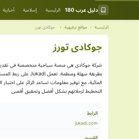
دليل عرب 180
الرئيسية
إسلامية
أخبارية
الرئيسية
›
مواقع ترفيهية
›
جوكادى تورز
جوكادى تورز
شركة جوكادى هي منصة سياحية متخصصة في تقديم م
بطريقة سهلة ومنظمة
المائية، مع توفير معلومات تساعد الزائر على اختيا
التخطيط لرحلاتهم بشكل أفضل وتحقيق أقصى
الرابط
jukadi.com
القسم