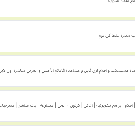
مع ملكة الشرق!
اب مميزة فقط كل يوم
ام | برامج تلفزيونية | اغاني | كرتون - انمي | مصارعة | بث مباشر | مسرحيات 