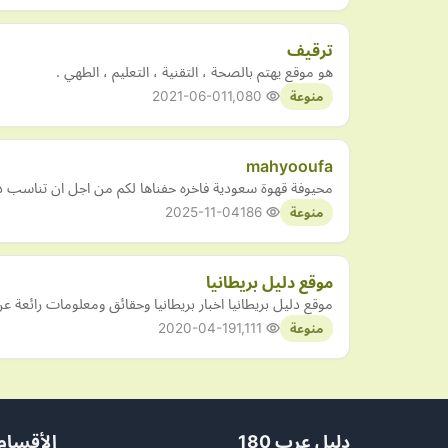
ترقيف
هو موقع يهتم بالصحة ، التقنية ، التعليم ، الطهي .
2021-06-01
1,080
منوعة
mahyooufa
محيوفة قهوة سعودية فاخره حفناها لكم من اجل ان تناسب ذائق
2025-11-04
186
منوعة
موقع دليل بريطانيا
موقع دليل بريطانيا اخبار بريطانيا وحقائق ومعلومات رائعة عن 
2020-04-19
1,111
منوعة
دليل عرب 180
الأقسام