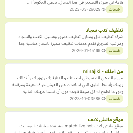
هامة في سوق التصدير في هذا المجال. تعطي الحكومة ا…
2023-03-29
629
خدمات
تنظيف كنب سجاد
شركة تنظيف فلل ومنازل تنظيف عميق وغسيل الكنب والسجاد
ومراتب السريرؤ نقدم خدمات تنظيف مميزة باسعار مناسبة جدا
2026-01-15
169
خدمات
من اجلك - minajlki
من اجلك هي لك سيدتي لخدمتك و العناية بك وبوزجك وأطفالك
وبيتك بأبسط الطرق التي تساعدك على العيش حياة سعيدة ومرتاحة
وفق ما تطمح له كل سيدة ناجحة دون أن ننسنا حريتك المالية
2023-10-03
585
خدمات
موقع ماتش لايف
موقع ماتش لايف match live net مشاهدة مباريات اليوم بث
مباشر اون لاين بدون تقطيع موقع ماتش لايف | match live البث