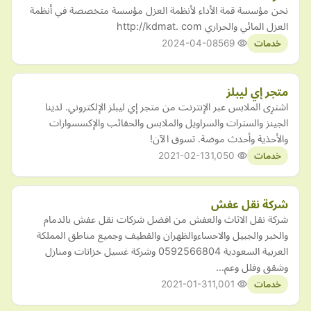
نحن مؤسسة قمة الأداء لأنظمة العزل مؤسسة متخصصة في أنظمة
العزل المائي والحراري http://kdmat. com
2024-04-08
569
خدمات
متجر إي ليبلز
اشترِى الملابس عبر الإنترنت من متجر إي ليبلز الإلكتروني. لدينا
الجينز والسترات والسراويل والملابس والحقائب والإكسسوارات
والأحذية وأحدث موضة. تسوق الآن!
2021-02-13
1,050
خدمات
شركة نقل عفش
شركة نقل الاثاث والعفش من افضل شركات نقل عفش بالدمام
والخبر والجبيل والاحساءوالظهران والقطيف وجميع مناطق المملكة
العربية السعودية 0592566804 وشركة غسيل خزانات ومنازل
وشقق وفلل وعم…
2021-01-31
1,001
خدمات