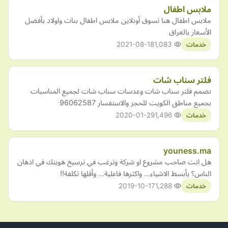
ملابس اطفال
ملابس اطفال هنا تسوق أونلاين ملابس اطفال بنات واولاد بأفضل
الأسعار بالعراق
2021-08-18
1,083
خدمات
فلتر سناب شات
نصمم فلتر سناب شات وعدسات سناب شات لجميع المناسبات
بجميع مناطق الكويت للحجز والاستفسار 96062587
2020-01-29
1,496
خدمات
youness.ma
هل انت صاحب مشروع او شركة وترغب في ترسيخ هويتك في اذهان
الناس؟ بأبسط الاشياء... واكثرها فاعلية... وأقلها تكلفة!!
2019-10-17
1,288
خدمات