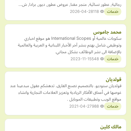
رجالية, عطور نسائية, متجر مقنا, عروض عطور, ديور, برادا, ش…
2026-04-28
118
خدمات
محمد جاموس
سكوبات عالمية أو International Scopes هو موقع اخباري
وتوظيفي شامل يهتم بنشر آخر الأخبار اللبنانية و العربية والعالمية
بالإضافة الى نشر الوظائف بشكل مجاني.
2023-11-15
548
خدمات
قولديان
قولديان ستوديو. بالتصميم نصنع الفارق. تدهشكم عقول مبدعينا عند
غوصها في أعماق الأفكار الريادية وتعزيز العلامات التجارية وانشاء
مواقع الويب وتطبيقات الموبايل .
2021-04-27
988
خدمات
مالك كلين