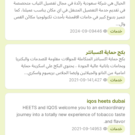
الخيال هي شركة سعودية رائدة في مجال تفصيل الثياب متخصصة
في تقديم خدمة التفصيل المتنقل في اي مكان يناسب عميلنا، كما
نتميز بتنوع كبير في خامات الاقمشة بأحدث تكنولوجيا مكائن القص
وال…
2024-09-09
446
خدمات
بكج حماية اكسبانثر
بكج حماية اكسبانثر المتكاملة للجوالات مقاومة للصدمات والبكتريا
وبخامات يابانية عالية الجودة ، يحتوي البكج علي اسكرينة حماية
امامية من النانو والجيلاتين وايضا الجلاس بريميوم واسكري…
2021-09-14
1,427
خدمات
iqos heets dubai
HEETS and IQOS welcome you to an extraordinary
journey into a totally new experience of tobacco taste
and flavor.
2021-09-14
953
خدمات